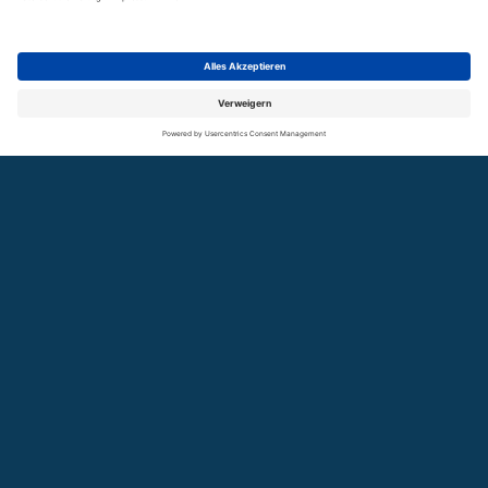
Geschäftsführung und Vorstand
Mitarbeitende
Mitglieder
Mitglied werden
SUCHE
GLOSSAR
KONTAKT
NEWSLETTER
COOKIES
Stellenbörse
Mediathek
News
Presse
Veranstaltungen
Blog
Publikationen
Podcast
Arbeitsschwerpunkte