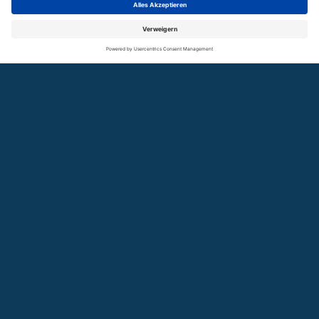
SUCHE
GLOSSAR
KONTAKT
NEWSLETTER
COOKIES
Der Verein
Die Smart Grids-Plattform Baden-Württemberg im
Portrait. Über unsere Schwerpunkte, Themen und
Aufgaben.