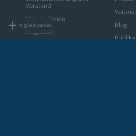
Vorstand
Verans
Mitarbeitende
Blog
Mitglied werden
Mitglieder
Publika
Mitglied werden
Podcas
Stellenbörse
Smart Grids
Monitoring der Smart Grids-Roadmap 
Projekte
Park4Flex
FlexBlue