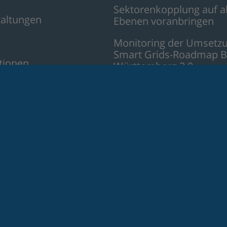
Sektorenkopplung auf a
taltungen
Ebenen voranbringen
Monitoring der Umsetzu
Smart Grids-Roadmap B
tionen
Württemberg 2.0
t
Akzeptanz und Partizipa
aller Akteure fördern
Baden-Württemberg 2.0