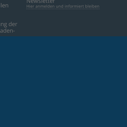
Newsletter
llen
Hier anmelden und informiert bleiben
ng der
aden-
tion