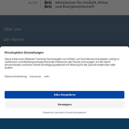
Über uns
Der Verein
Geschäftsführung und Vorstand
Mitarbeitende
Mitglieder
Mitglied werden
Stellenbörse
Mediathek
News
SUCHE
GLOSSAR
KONTAKT
NEWSLETTER
COOKIES
Presse