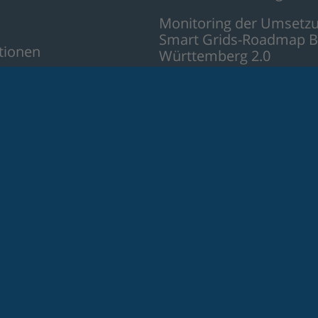
Monitoring der Umsetzu
Smart Grids-Roadmap B
tionen
Württemberg 2.0
t
Akzeptanz und Partizipa
aller Akteure fördern
Baden-Württemberg 2.0
nte Energie