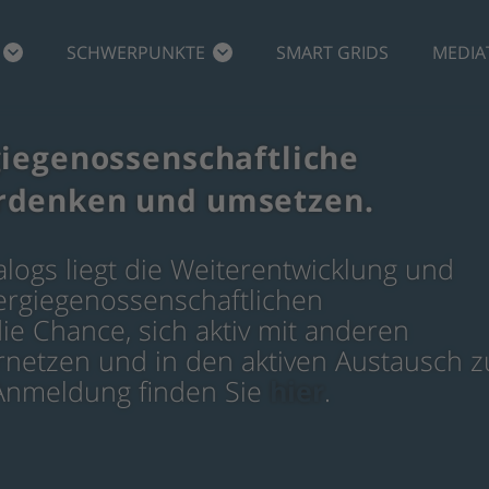
SCHWERPUNKTE
SMART GRIDS
MEDIA
giegenossenschaftliche
rdenken und umsetzen.
alogs liegt die Weiterentwicklung und
ergiegenossenschaftlichen
e Chance, sich aktiv mit anderen
netzen und in den aktiven Austausch z
e Anmeldung finden Sie
hier
.