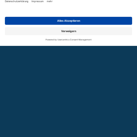
Presse
Veranstaltungen
Blog
Publikationen
SUCHE
GLOSSAR
KONTAKT
NEWSLETTER
COOKIES
Podcast
Arbeitsschwerpunkte
Smart Grids und digitale Infrastrukturen
Sektorenkopplung auf allen Ebenen voranbringen
Monitoring der Umsetzung der Smart Grids-Roadmap Baden-
Württemberg 2.0
Akzeptanz und Partizipation aller Akteure fördern
Smart Grids
Monitoring der Smart Grids-Roadmap Baden-Württemberg 2.0