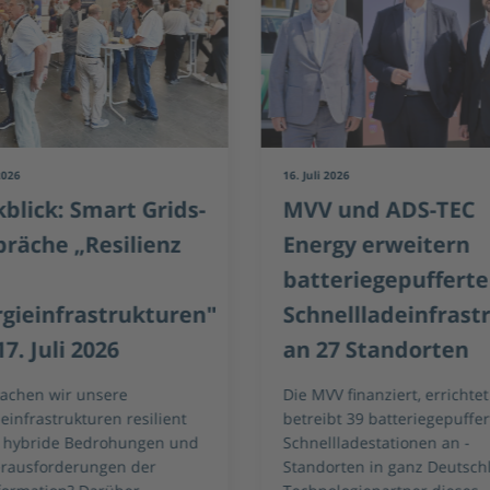
2026
16. Juli 2026
blick: Smart Grids-
MVV und ADS-TEC
räche „Resilienz
Energy erweitern
batteriegepufferte
gieinfrastrukturen"
Schnellladeinfrast
7. Juli 2026
an 27 Standorten
achen wir unsere
Die MVV finanziert, errichte
einfrastrukturen resilient
betreibt 39 batteriegepuffer
 hybride Bedrohungen und
Schnellladestationen an -
erausforderungen der
Standorten in ganz Deutsch