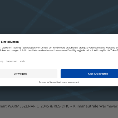
nar: WÄRMESZENARIO 2045 & RES-DHC – Klimaneutrale Wärmevers