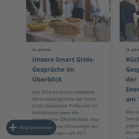
24. Juli 2026
23. Juli 
Unsere Smart Grids-
Rück
Gespräche im
Gesp
Überblick
der
n“
Ener
Seit 2014 ist unsere etablierte
am 1
Veranstaltungsreihe der Smart
Grids-Gespräche Treffpunkt für
in
Wie m
Fachakteure sowie die
ie
Energi
interessierte Öffentlichkeit. Hier
–
gegen
finden Sie eine Chronologie der
Mitglied werden
die H
Veranstaltungen seit 2017.
m