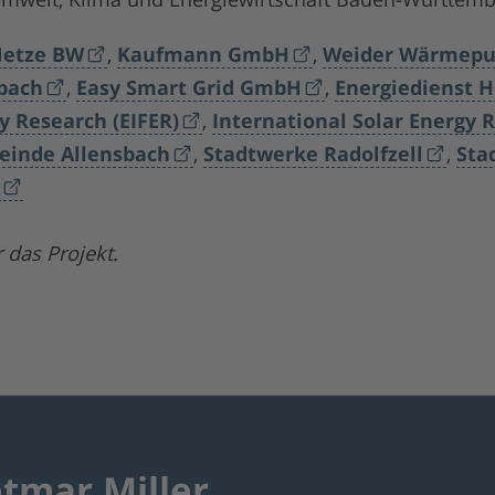
etze BW
,
Kaufmann GmbH
,
Weider Wärmep
sbach
,
Easy Smart Grid GmbH
,
Energiedienst H
gy Research (EIFER)
,
International Solar Energy R
inde Allensbach
,
Stadtwerke Radolfzell
,
Sta
r
das Projekt.
etmar Miller