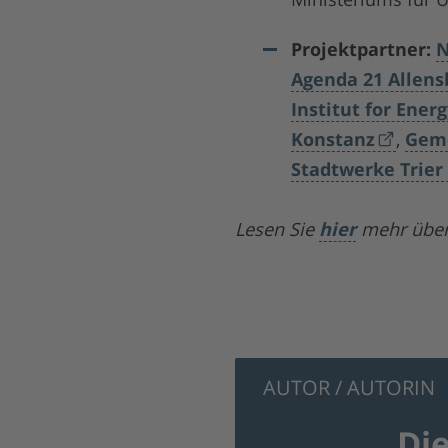
Projektpartner
:
N
Agenda 21 Allen
Institut for Ener
Konstanz
,
Geme
Stadtwerke Trie
Lesen Sie
hier
mehr über 
AUTOR / AUTORIN
Di