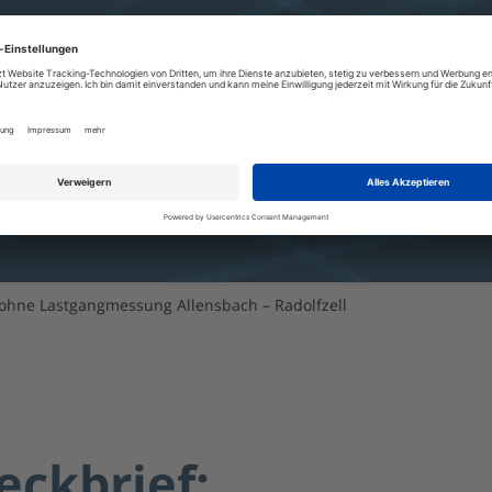
 ohne Lastgangmessung Allensbach – Radolfzell
eckbrief: