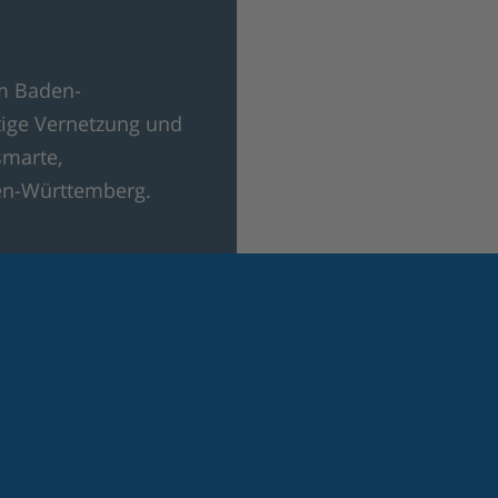
rm Baden-
tige Vernetzung und
smarte,
en-Württemberg.