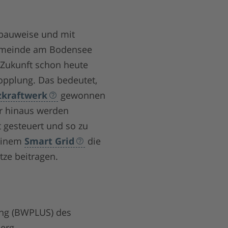
zbauweise und mit
Gemeinde am Bodensee
r Zukunft schon heute
opplung. Das bedeutet,
zkraftwerk
gewonnen
r hinaus werden
 gesteuert und so zu
 einem
Smart Grid
die
ze beitragen.
ng (BWPLUS) des
berg