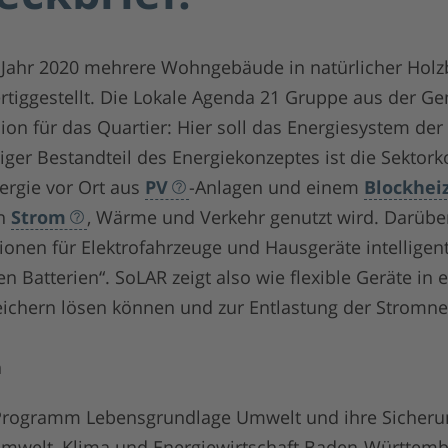
 Jahr 2020 mehrere Wohngebäude in natürlicher Hol
iggestellt. Die Lokale Agenda 21 Gruppe aus der 
ion für das Quartier: Hier soll das Energiesystem de
ger Bestandteil des Energiekonzeptes ist die Sektork
ergie vor Ort aus
PV
-Anlagen und einem
Blockhei
en
Strom
, Wärme und Verkehr genutzt wird. Darübe
en für Elektrofahrzeuge und Hausgeräte intelligent
en Batterien“. SoLAR zeigt also wie flexible Geräte in
ichern lösen können und zur Entlastung der Stromnet
n
Programm Lebensgrundlage Umwelt und ihre Sicheru
Umwelt, Klima und Energiewirtschaft Baden-Württem