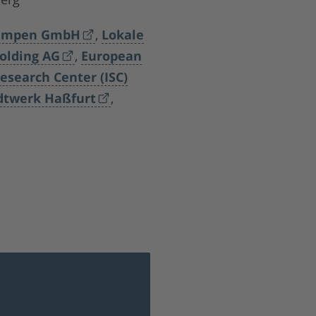
umpen GmbH
,
Lokale
olding AG
,
European
esearch Center (ISC)
dtwerk Haßfurt
,