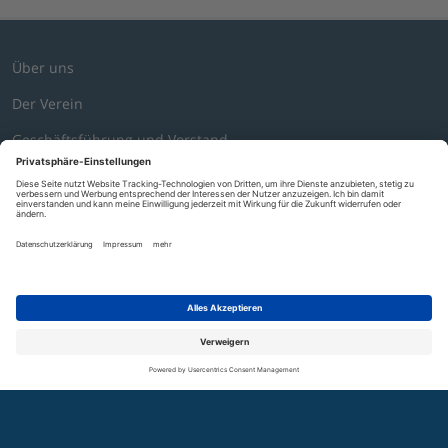
Über uns
Der Verein
Geschäftsführung und Vorstand
Mitarbeitende
Mitglieder
Mitglied werden
Stellenbörse
Mediathek
News
SUCHE
GLOSSAR
KONTAKT
NEWSLETTER
COOKIES
Presse
Veranstaltungen