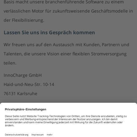
Basis macht unsere branchenführende Software zu einem
verlässlichen Motor für zukunftsweisende Geschäftsmodelle in
der Flexibilisierung.
Lassen Sie uns ins Gespräch kommen
Wir freuen uns auf den Austausch mit Kunden, Partnern und
Talenten, die unsere Vision einer flexiblen Stromversorgung
teilen.
InnoCharge GmbH
Haid-und-Neu-Str. 10-14
76131 Karlsruhe
Tel. +49 721 181 289-00
info@innocharge.de
www.innocharge.de