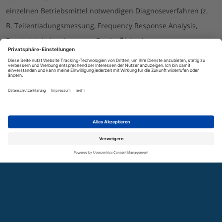
einzelnen Betriebsmittel notwendigen Diagnoseverfahren (z.
B. Teilentladungsmessung, Frequency Response Analysis,
Feuchtigkeitsbestimmung, Gas-in-Öl-Analyse,
Vibrationsmessung, Online Monitoring) entwickelt und
verbessert, um etwa die Überlastbarkeit und
Restnutzungsdauer vorhersagen zu können. Hier stellen die
Messverfahren zur Anwendung in der Schaltanlage einen
besonderen Schwerpunkt dar. Zum anderen werden
anlagenübergreifende Instandhaltungsstrategien entwickelt
(Asset Management).
SUCHE
GLOSSAR
KONTAKT
NEWSLETTER
COOKIES
Hinsichtlich des Designs hochspannungstechnischer
Betriebsmittel werden neue Isolierstoffe (z. B. natürliche und
synthetische Ester) auf ihre physikalischen, chemischen und
elektrischen Eigenschaften hin geprüft. Durch den Einsatz