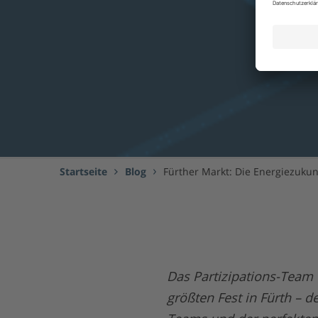
Startseite
Blog
Fürther Markt: Die Energiezukun
Das Partizipations-Team 
größten Fest in Fürth – 