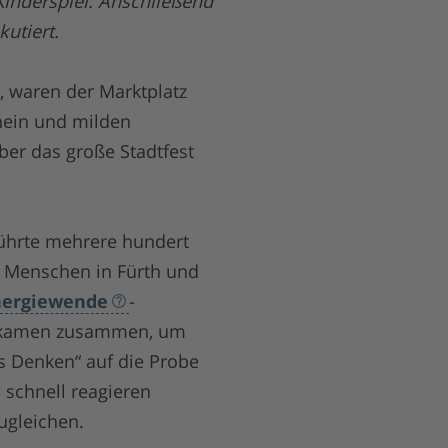
Kinderspiel. Anschließend
utiert.
, waren der Marktplatz
hein und milden
er das große Stadtfest
führte mehrere hundert
e Menschen in Fürth und
nergiewende
-
lt kamen zusammen, um
s Denken“ auf die Probe
 schnell reagieren
ugleichen.