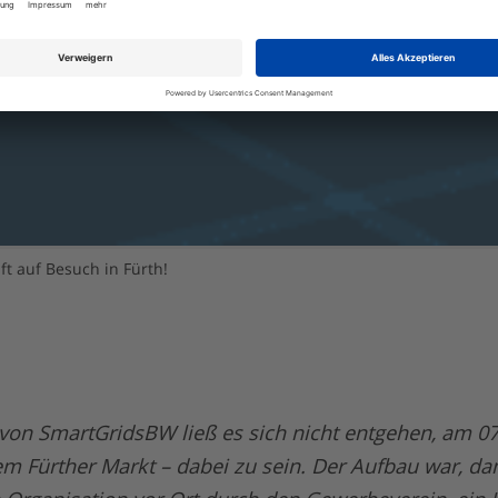
ft auf Besuch in Fürth!
von SmartGridsBW ließ es sich nicht entgehen, am 07
dem Fürther Markt – dabei zu sein. Der Aufbau war, da