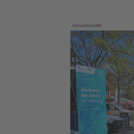
SmartGridsBW