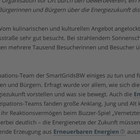
Organisation vor Ort durch den Gewerbeverein, ein 
ürgerinnen und Bürgern über die Energiezukunft disk
. Vom kulinarischen und kulturellen Angebot angelockt
sstraße sehr gut besucht. Bei strahlendem Sonnensc
en mehrere Tausend Besucherinnen und Besucher üb
ipations-Team der SmartGridsBW einiges zu tun und 
n und Bürgern. Erfragt wurde vor allem, wie sich di
iezukunft vorstellen und was sie bewegt. Auch die
E
izipations-Teams fanden große Anklang. Jung und A
d ihr Reaktionsvermögen beim Buzzer-Spiel „Vernetzte
ierbei deutlich – die Energienetze der Zukunft müssen
ende Erzeugung aus
Erneuerbaren Energien
ausz