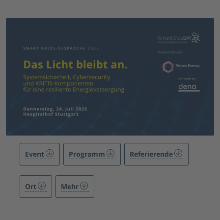
Event
Programm
Referierende
Ort
Mehr