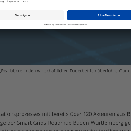
eallabore in den wirtschaftlichen Dauerbetrieb überführen“ am 
ationsprozesses mit bereits über 120 Akteuren aus
age der Smart Grids-Roadmap Baden-Württemberg gearb