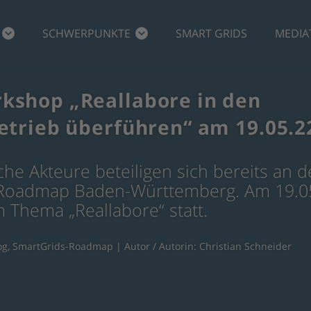
SCHWERPUNKTE
SMART GRIDS
MEDIA
kshop „Reallabore in den
etrieb überführen“ am 19.05.2
e Akteure beteiligen sich bereits an d
s-Roadmap Baden-Württemberg. Am 19.0
Thema „Reallabore“ statt.
og
,
SmartGrids-Roadmap
| Autor / Autorin: Christian Schneider