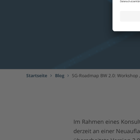
Startseite
Blog
SG-Roadmap BW 2.0: Workshop „R
Im Rahmen eines Konsult
derzeit an einer Neuaufl