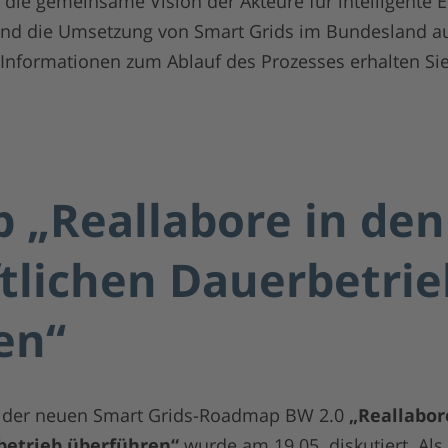
 die gemeinsame Vision der Akteure für intelligente 
und die Umsetzung von Smart Grids im Bundesland a
te Informationen zum Ablauf des Prozesses erhalten Si
 „Reallabore in den
tlichen Dauerbetrie
en“
d der neuen Smart Grids-Roadmap BW 2.0
„Reallabor
betrieb überführen“
wurde am 19.05. diskutiert. Als