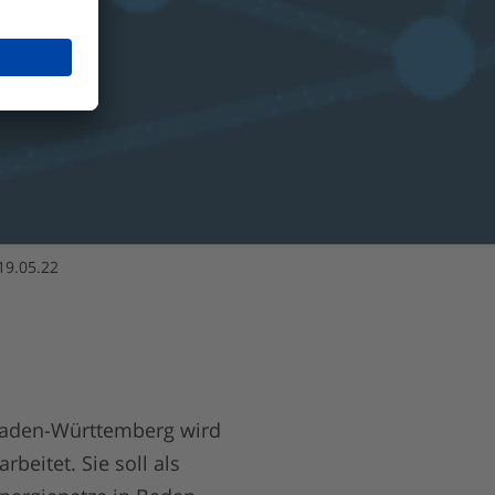
19.05.22
 Baden-Württemberg wird
eitet. Sie soll als