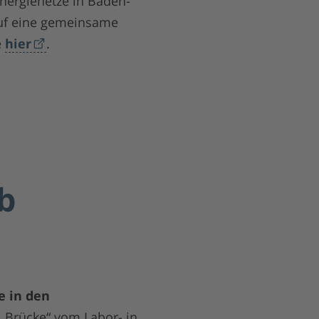
Energienetze in Baden-
uf eine gemeinsame
e
hier
.
b
e in den
 „Brücke“ vom Labor- in