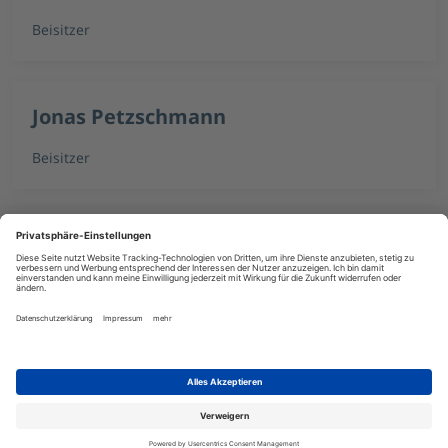
Beisitzer
Jonas Petzschmann
Beisitzer
Prof. Dr. habil. Krzysztof Rudion
Beisitzer
Nina Römer
Beisitzerin