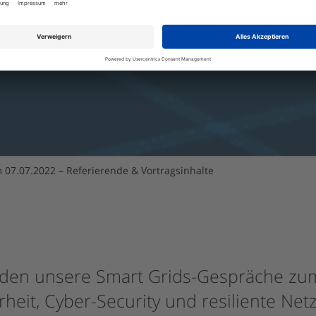
07.07.2022 – Referierende & Vortragsinhalte
nden unsere Smart Grids-Gespräche z
eit, Cyber-Security und resiliente Netze