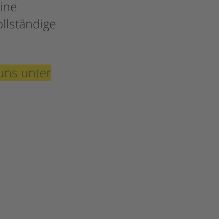
eine
llständige
uns unter