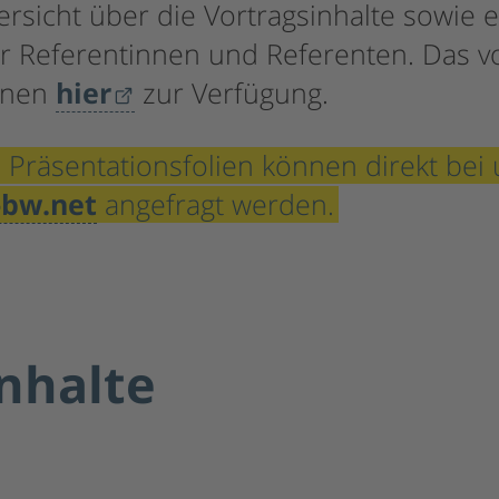
ersicht über die Vortragsinhalte sowie 
r Referentinnen und Referenten. Das vo
hnen
hier
zur Verfügung.
 Präsentationsfolien können direkt bei 
-bw.net
angefragt werden.
nhalte