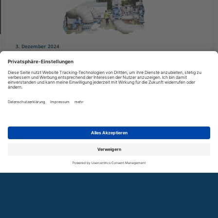
3. Dezember 2024
Initialbericht: Monitoring der Smart
Grids-Roadmap Baden-Württemberg
2.0
Der Initialbericht zum Monitoring der Smart Grids-
Roadmap Baden-Württemberg 2.0 bietet eine erste
Bestandsaufnahme der Herausforderungen bei der
Umsetzung von Smart Grids seit Veröffentlichung der
Roadmap im Jahr 2022.
SUCHE
GLOSSAR
KONTAKT
NEWSLETTER
COOKIES
AUTOR / AUTORIN