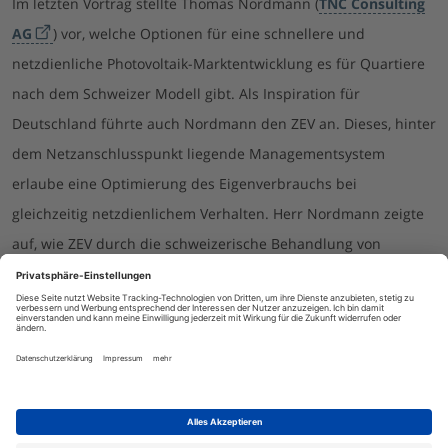
Im letzten Vortrag stellte Thomas Nordmann (
TNC Consulting
AG
) vor, welche Optionen für eine schnellere und
netzdienliche Photovoltaik-Marktentwicklung es für Quartiere
nach dem Schweizer Modell gibt. Als Inspiration für
Deutschland führte auch Nordmann den ZEV an. Dieses, hinter
dem Netzanschlusspunkt liegende Managementsystem
erlaube eine Optimierung des Eigenverbrauchs bei
gleichzeitig netzdienlichem Verhalten. Herr Nordmann zeigte
auf, wie ZEV durch die schweizerische Behandlung von
Quartieren (und deren Betrachtung über einen einzigen
Netzanschlusspunkt) für das gesamte Areal netzdienlich und
gleichzeitig verbrauchsoptimierend eingesetzt werden kann.
Zudem könne ZEV helfen, den PV-Eigenverbrauch zu erhöhen,
und ermögliche neue Geschäftsmodelle, Produkte und
Dienstleistungen.