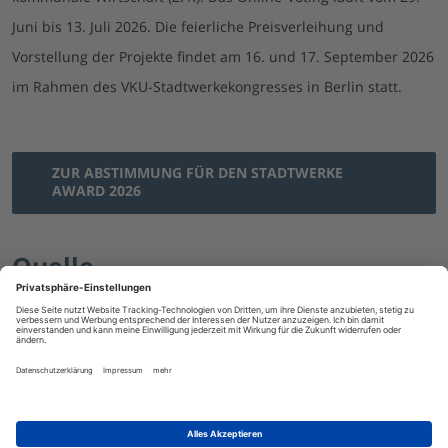
Juni bis 13. Juli 2026. Die feierliche Preisverleihung und
Vorstellung der Projekte findet am 16. und 17. September 2026
im Rahmen des VKU-Stadtwerkekongresses in Berlin statt.
ZUR ABSTIMMUNG FÜR DEN STADTWERKE
AWARD 2026
Quelle
VKU:
Die Finalisten des STADTWERKE AWARD 2026
kommen aus Koblenz, Hamburg, Jena, Feuchtwangen,
Saarbrücken und Feldafing
(29.06.2026)
Zeitung für kommunale Wirtschaft (ZFK):
Stadtwerke