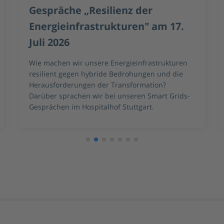
erweitern batteriegepufferte
Schnellladeinfrastruktur an 27
Standorten
Die MVV finanziert, errichtet und betreibt 39
batteriegepufferte Schnellladestationen an -
Standorten in ganz Deutschland.
Technologiepartner dieses Vorhabens ist ADS-
Tec Energy.