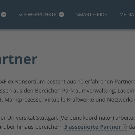
SCHWERPUNKTE
SMART GRIDS
MEDIA
artner
rk4Flex Konsortium besteht aus 10 erfahrenen Partner
issen aus den Bereichen Parkraumverwaltung, Ladeinf
T, Marktprozesse, Virtuelle Kraftwerke und Netzwerkar
er Universität Stuttgart (Verbundkoordinator) arbeit
arüber hinaus bereichern
3 assoziierte Partner
das