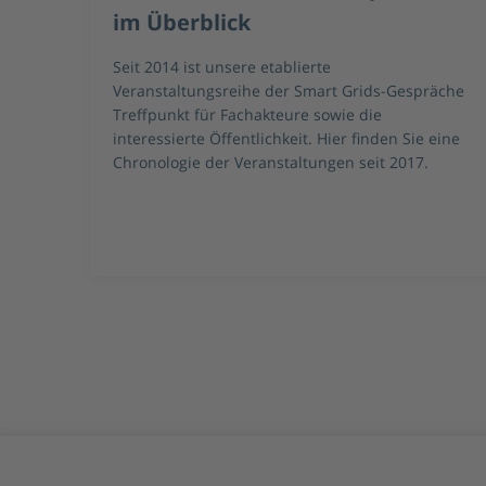
Gespräche „Resilienz der
Energieinfrastrukturen" am 17.
Juli 2026
äche
Wie machen wir unsere Energieinfrastrukturen
eine
resilient gegen hybride Bedrohungen und die
Herausforderungen der Transformation?
Darüber sprachen wir bei unseren Smart Grids-
Gesprächen im Hospitalhof Stuttgart.