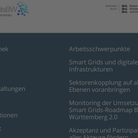
hek
Arbeitsschwerpunkte
Smart Grids und digitale
Infrastrukturen
Sektorenkopplung auf a
taltungen
Ebenen voranbringen
Monitoring der Umsetzu
Smart Grids-Roadmap B
tionen
Württemberg 2.0
t
Akzeptanz und Partizipa
aller Akteure fördern