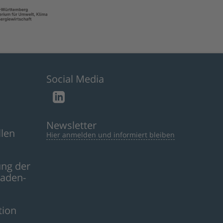
Social Media
Newsletter
llen
Hier anmelden und informiert bleiben
ng der
aden-
tion