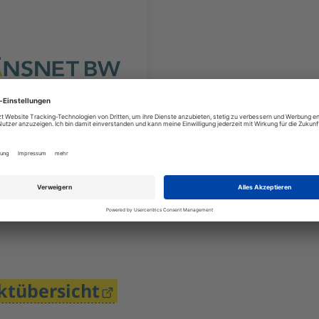
etBW GmbH
ktübersicht