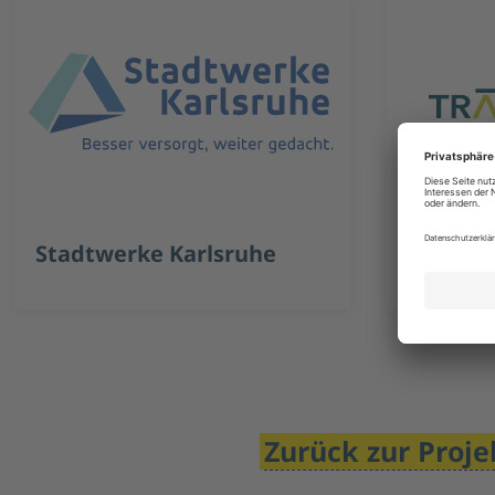
Stadtwerke Karlsruhe
Transn
Zurück zur Proje